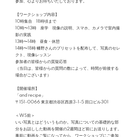
参加、心よりお待ちいたしております。
【ワークショップ内容】
10時集合 18時頃まで
10時〜13時 座学 現像の説明、スマホ、カメラで室内撮
影の実践
13時〜14時 昼食・休憩
14時〜18時 幡野さんのプリセットを配布して、写真のセレ
クト、現像レッスン
参加者の皆様からの質疑応答
（当日は、皆様からの質問の数によって、時間が前後する
場合がございます）
【開催場所】
「and recipe」
〒151-0066 東京都渋谷区西原3-1-5 田口ビル301
＜WS前＞
いい写真とはどういうものか。写真についての基礎的な部
分をお話しした動画を開催の2週間ほど前にお送りします。
事前に動画をご覧になってから、ワークショップにご参加