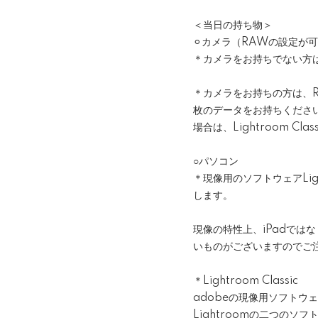
＜当日の持ち物＞
⚪︎カメラ（RAWの設定が
＊カメラをお持ちでない方
＊カメラをお持ちの方は、
枚のデータをお持ちくださ
場合は、Lightroom 
○パソコン
＊現像用のソフトウェアLig
します。
現像の特性上、iPadで
いものがございますのでご
＊Lightroom Classic
adobeの現像用ソフトウェ
Lightroomの二つのソ