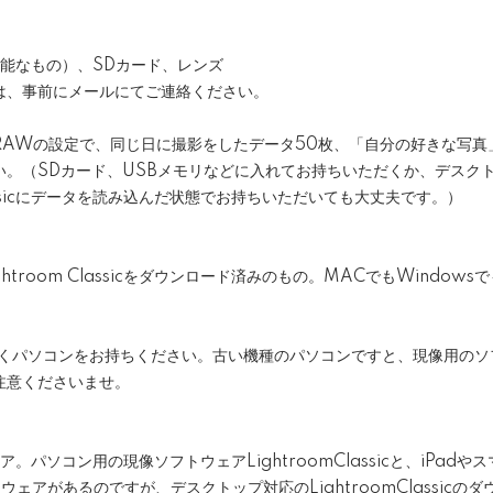
可能なもの）、SDカード、レンズ
は、事前にメールにてご連絡ください。
RAWの設定で、同じ日に撮影をしたデータ50枚、「自分の好きな写真
い。（SDカード、USBメモリなどに入れてお持ちいただくか、デスク
Classicにデータを読み込んだ状態でお持ちいただいても大丈夫です。）
htroom Classicをダウンロード済みのもの。MACでもWindow
はなくパソコンをお持ちください。古い機種のパソコンですと、現像用の
注意くださいませ。
ア。パソコン用の現像ソフトウェアLightroomClassicと、iPad
フトウェアがあるのですが、デスクトップ対応のLightroomClassic