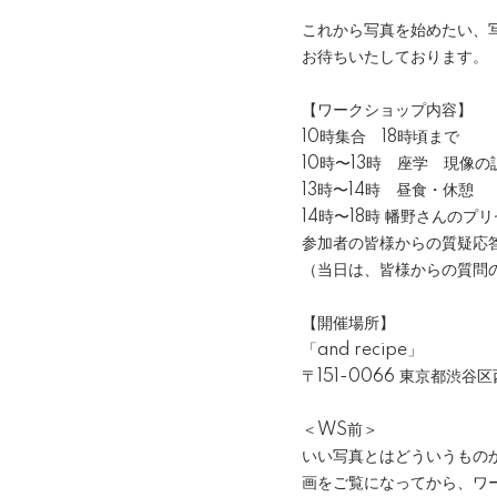
これから写真を始めたい、
お待ちいたしております。
【ワークショップ内容】
10時集合 18時頃まで
10時〜13時 座学 現像
13時〜14時 昼食・休憩
14時〜18時 幡野さんの
参加者の皆様からの質疑応
（当日は、皆様からの質問
【開催場所】
「and recipe」
〒151-0066 東京都渋谷区
＜WS前＞
いい写真とはどういうもの
画をご覧になってから、ワ