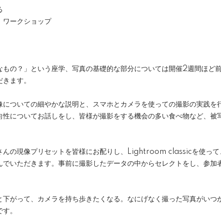
る
る」ワークショップ
なもの？」という座学、写真の基礎的な部分については開催2週間ほど
だきます。
像についての細やかな説明と、スマホとカメラを使っての撮影の実践を
向性についてお話しをし、皆様が撮影をする機会の多い食べ物など、被
の現像プリセットを皆様にお配りし、Lightroom classicを使
んでいただきます。事前に撮影したデータの中からセレクトをし、参加
と下がって、カメラを持ち歩きたくなる。なにげなく撮った写真がいつ
です。